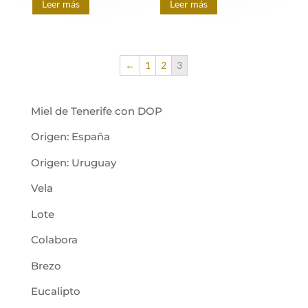
Leer más
Leer más
←
1
2
3
Miel de Tenerife con DOP
Origen: España
Origen: Uruguay
Vela
Lote
Colabora
Brezo
Eucalipto