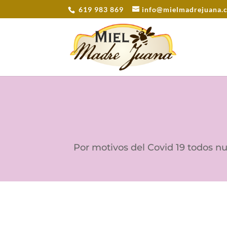
619 983 869
info@mielmadrejuana.
Por motivos del Covid 19 todos nues