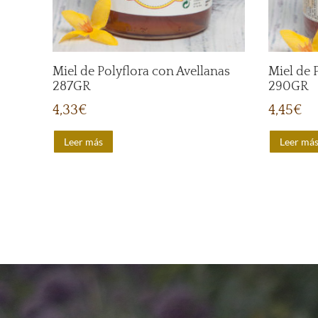
Miel de Polyflora con Avellanas
Miel de 
287GR
290GR
4,33
€
4,45
€
Leer más
Leer má