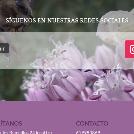
SÍGUENOS EN NUESTRAS REDES SOCIALES
ir
SÍTANOS
CONTACTO
. los Remedios 24 local izq.
619983869