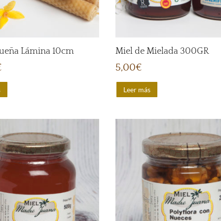
queña Lámina 10cm
Miel de Mielada 300GR
€
5,00
€
s
Leer más