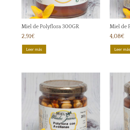
Miel de Polyflora 300GR
Miel de 
2,91
€
4,08
€
Leer más
Leer má