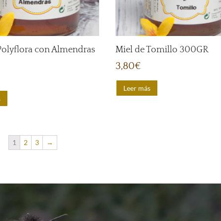
Polyflora con Almendras
Miel de Tomillo 300GR
3,80
€
Leer más
s
1
2
3
→