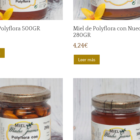
Polyflora 500GR
Miel de Polyflora con Nue
280GR
4,24
€
s
Leer más