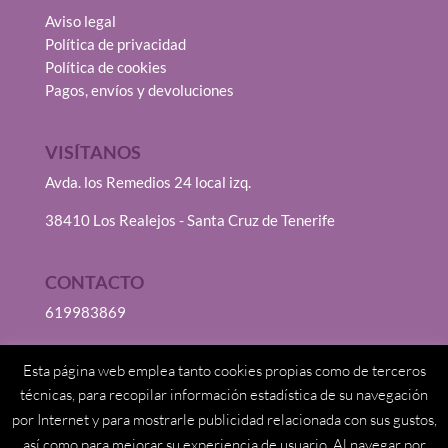
Aviso legal
Política de privacidad
Política de cookies
Pagos, envíos y devoluciones
VISÍTANOS
Avda. los Remedios 24 local izq.
38410 Los Realejos - Santa Cruz de Tenerife
CONTACTO
619983869
info@mielmadrejuana.com
Esta página web emplea tanto cookies propias como de terceros
técnicas, para recopilar información estadística de su navegación
MI CUENTA
por Internet y para mostrarle publicidad relacionada con sus gustos,
Mi cuenta
así como para mejorar su experiencia de usuario. Al navegar por