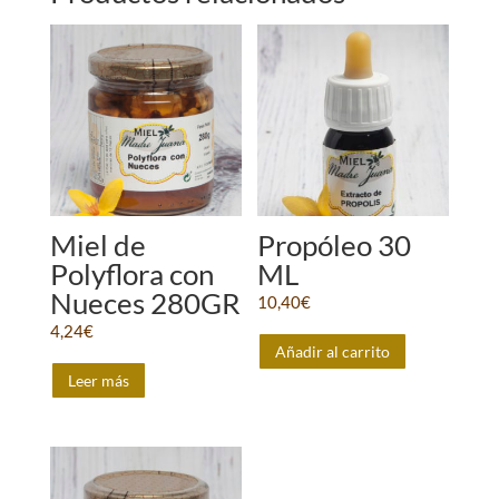
Miel de
Propóleo 30
Polyflora con
ML
Nueces 280GR
10,40
€
4,24
€
Añadir al carrito
Leer más