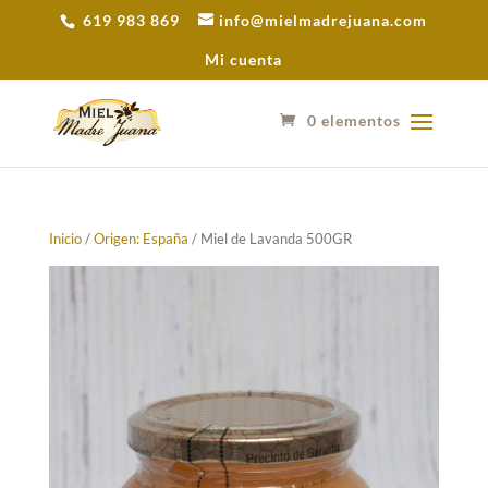
619 983 869
info@mielmadrejuana.com
Mi cuenta
0 elementos
Inicio
/
Origen: España
/ Miel de Lavanda 500GR