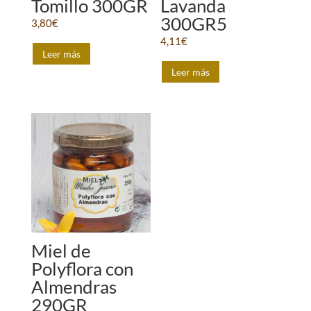
Tomillo 300GR
Lavanda
300GR5
3,80
€
4,11
€
Leer más
Leer más
Miel de
Polyflora con
Almendras
290GR